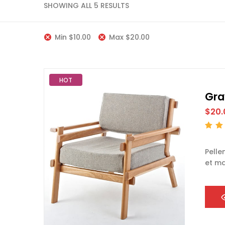
SHOWING ALL 5 RESULTS
Min
$
10.00
Max
$
20.00
HOT
Gra
$
20.
Rated
2.51
ou
of 5
Pelle
et ma