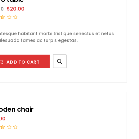
$
20.00
00
t
ntesque habitant morbi tristique senectus et netus
lesuada fames ac turpis egestas.
ADD TO CART
den chair
00
t