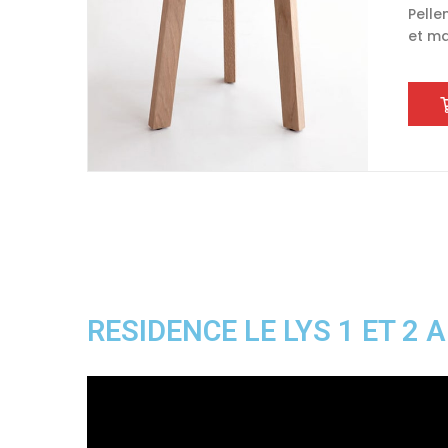
of 5
Pelle
et ma
RESIDENCE LE LYS 1 ET 2 