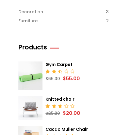
Decoration
3
Furniture
2
Products
Gym Carpet
$
55.00
Rated
$
65.00
2.52
out
of 5
Knitted chair
$
20.00
Rated
$
25.00
2.68
out
of 5
Cacao Muller Chair