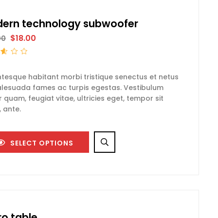
ern technology subwoofer
$
18.00
00
t
ntesque habitant morbi tristique senectus et netus
lesuada fames ac turpis egestas. Vestibulum
r quam, feugiat vitae, ultricies eget, tempor sit
 ante.
SELECT OPTIONS
ro table