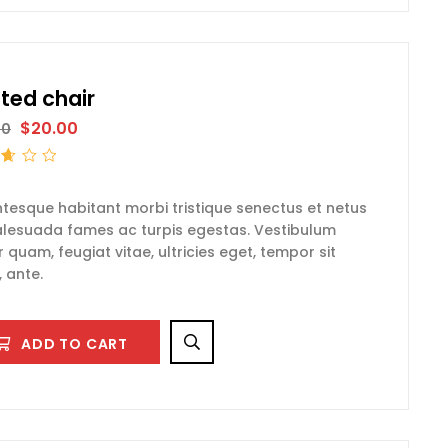
tted chair
$
20.00
00
t
ntesque habitant morbi tristique senectus et netus
lesuada fames ac turpis egestas. Vestibulum
r quam, feugiat vitae, ultricies eget, tempor sit
 ante.
ADD TO CART