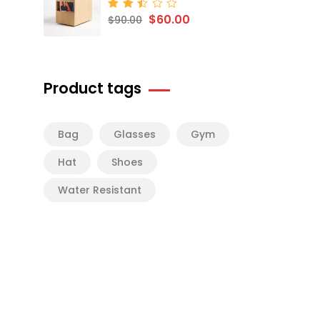
$
60.00
Rated
$
90.00
2.50
out
of 5
Product tags
Bag
Glasses
Gym
Hat
Shoes
Water Resistant