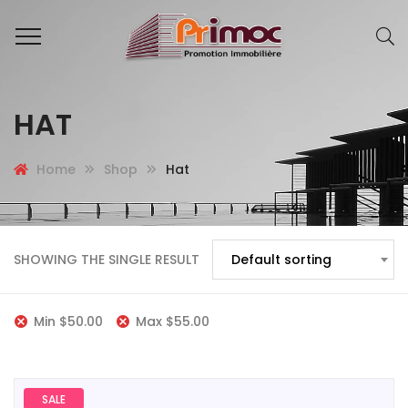
HAT
Home
Shop
Hat
SHOWING THE SINGLE RESULT
Default sorting
Min
$
50.00
Max
$
55.00
SALE