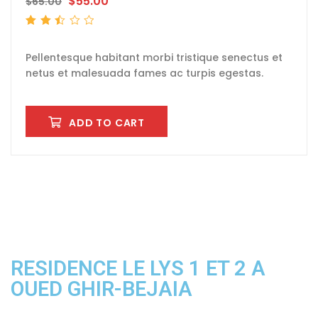
$
55.00
$
65.00
Rated
2.50
out
of 5
Pellentesque habitant morbi tristique senectus et
netus et malesuada fames ac turpis egestas.
ADD TO CART
RESIDENCE LE LYS 1 ET 2 A
OUED GHIR-BEJAIA