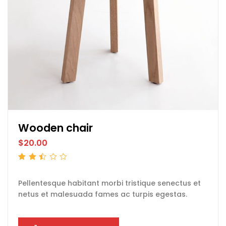
Wooden chair
$
20.00
Rated
2.51
out
of 5
Pellentesque habitant morbi tristique senectus et
netus et malesuada fames ac turpis egestas.