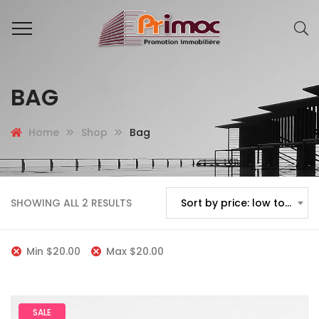
BAG
Home
Shop
Bag
SHOWING ALL 2 RESULTS
Sort by price: low to high
Min
$
20.00
Max
$
20.00
SALE