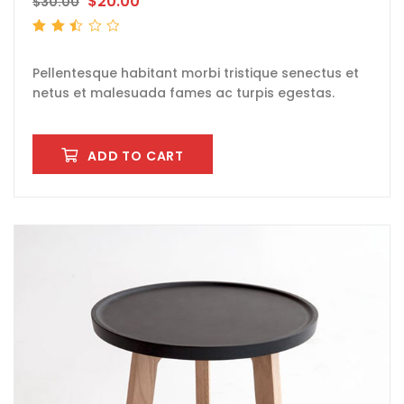
$
20.00
$
30.00
Rated
2.51
out
of 5
Pellentesque habitant morbi tristique senectus et
netus et malesuada fames ac turpis egestas.
ADD TO CART